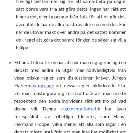
frivilligt bestämmer sig för att samarbeta på något
sätt borde vara fria att göra detta. Ingen har rätt att
hindra det, eller ta pengar från folk för att de gör det,
även ifall de har de allra bästa avsikterna med det. För
när de utövar makt över andra på det sättet kommer
de i regel att göra det sämre för den de säger sig vilja
hjälpa.
Ett antal filosofer menar att när man engagerar sig i en
debatt med andra så utgår man nödvändigtvis från
vissa etiska regler som diskussionen kräver. Jürgen
Habermas
menade
att dessa regler inkluderade bl.a.
att man måste göra sig förstådd och att man måste
respektera den andra individens rätt att tro på vad
denne vill. Denna
argumentationsetik
har även
förespråkats av frihetliga filosofer, som Hans-
Hermann Hoppe, vilka menar att alla som ingår i en
debatt måste utgå från att man inte har möjlighet att