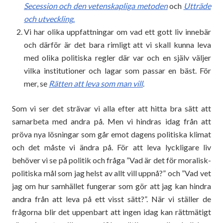
Secession och den vetenskapliga metoden
och
Utträde
och utveckling
.
Vi har olika uppfattningar om vad ett gott liv innebär
och därför är det bara rimligt att vi skall kunna leva
med olika politiska regler där var och en själv väljer
vilka institutioner och lagar som passar en bäst. För
mer, se
Rätten att leva som man vill
.
Som vi ser det strävar vi alla efter att hitta bra sätt att
samarbeta med andra på. Men vi hindras idag från att
pröva nya lösningar som går emot dagens politiska klimat
och det måste vi ändra på. För att leva lyckligare liv
behöver vi se på politik och fråga ”Vad är det för moralisk-
politiska mål som jag helst av allt vill uppnå?” och ”Vad vet
jag om hur samhället fungerar som gör att jag kan hindra
andra från att leva på ett visst sätt?”. När vi ställer de
frågorna blir det uppenbart att ingen idag kan rättmätigt