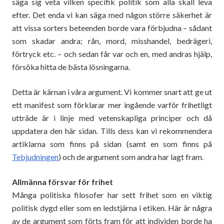
säga sig veta vilken specifik politik som alla skall leva
efter. Det enda vi kan säga med någon större säkerhet är
att vissa sorters beteenden borde vara förbjudna – sådant
som skadar andra; rån, mord, misshandel, bedrägeri,
förtryck etc. – och sedan får var och en, med andras hjälp,
försöka hitta de bästa lösningarna.
Detta är kärnan i våra argument. Vi kommer snart att ge ut
ett manifest som förklarar mer ingående varför frihetligt
utträde är i linje med vetenskapliga principer och då
uppdatera den här sidan. Tills dess kan vi rekommendera
artiklarna som finns på sidan (samt en som finns på
Tebjudningen
) och de argument som andra har lagt fram.
Allmänna försvar för frihet
Många politiska filosofer har sett frihet som en viktig
politisk dygd eller som en ledstjärna i etiken. Här är några
av de argument som förts fram för att individen borde ha