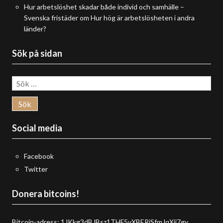
Hur arbetslöshet skadar både individ och samhälle –
Svenska fristäder
om
Hur hög är arbetslösheten i andra
länder?
Sök på sidan
Sök
efter:
Social media
Facebook
Twitter
Donera bitcoins!
Bitcoin-adress: 1JKkg3dBJBsz1THF5vXBERjSfmJqXij7gy