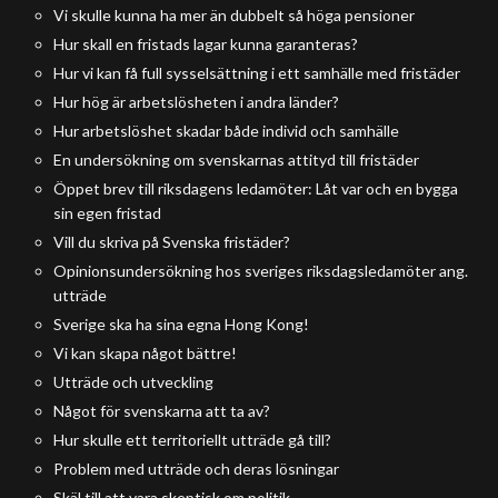
Vi skulle kunna ha mer än dubbelt så höga pensioner
Hur skall en fristads lagar kunna garanteras?
Hur vi kan få full sysselsättning i ett samhälle med fristäder
Hur hög är arbetslösheten i andra länder?
Hur arbetslöshet skadar både individ och samhälle
En undersökning om svenskarnas attityd till fristäder
Öppet brev till riksdagens ledamöter: Låt var och en bygga
sin egen fristad
Vill du skriva på Svenska fristäder?
Opinionsundersökning hos sveriges riksdagsledamöter ang.
utträde
Sverige ska ha sina egna Hong Kong!
Vi kan skapa något bättre!
Utträde och utveckling
Något för svenskarna att ta av?
Hur skulle ett territoriellt utträde gå till?
Problem med utträde och deras lösningar
Skäl till att vara skeptisk om politik