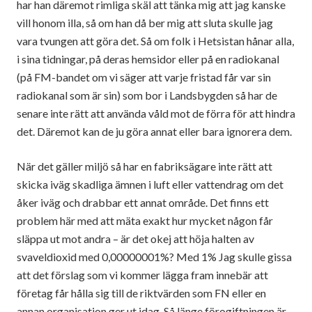
har han däremot rimliga skäl att tänka mig att jag kanske
vill honom illa, så om han då ber mig att sluta skulle jag
vara tvungen att göra det. Så om folk i Hetsistan hånar alla,
i sina tidningar, på deras hemsidor eller på en radiokanal
(på FM-bandet om vi säger att varje fristad får var sin
radiokanal som är sin) som bor i Landsbygden så har de
senare inte rätt att använda våld mot de förra för att hindra
det. Däremot kan de ju göra annat eller bara ignorera dem.
När det gäller miljö så har en fabriksägare inte rätt att
skicka iväg skadliga ämnen i luft eller vattendrag om det
åker iväg och drabbar ett annat område. Det finns ett
problem här med att mäta exakt hur mycket någon får
släppa ut mot andra – är det okej att höja halten av
svaveldioxid med 0,00000001%? Med 1% Jag skulle gissa
att det förslag som vi kommer lägga fram innebär att
företag får hålla sig till de riktvärden som FN eller en
annan organisation ger ut idag. Så länge förogiftningen är