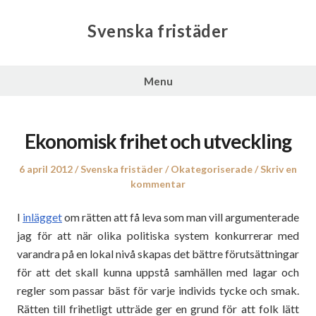
Svenska fristäder
Menu
Ekonomisk frihet och utveckling
Posted
6 april 2012
Author
Svenska fristäder
Posted
Okategoriserade
Skriv en
on
kommentar
in
I
inlägget
om rätten att få leva som man vill argumenterade
jag för att när olika politiska system konkurrerar med
varandra på en lokal nivå skapas det bättre förutsättningar
för att det skall kunna uppstå samhällen med lagar och
regler som passar bäst för varje individs tycke och smak.
Rätten till frihetligt utträde ger en grund för att folk lätt