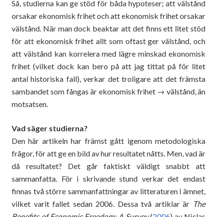
Så, studierna kan ge stöd för båda hypoteser; att välstånd
orsakar ekonomisk frihet och att ekonomisk frihet orsakar
välstånd. När man dock beaktar att det finns ett litet stöd
för att ekonomisk frihet allt som oftast ger välstånd, och
att välstånd kan korrelera med lägre minskad ekonomisk
frihet (vilket dock kan bero på att jag tittat på för litet
antal historiska fall), verkar det troligare att det främsta
sambandet som fångas är ekonomisk frihet → välstånd, än
motsatsen.
Vad säger studierna?
Den här artikeln har främst gått igenom metodologiska
frågor, för att ge en bild av hur resultatet nåtts. Men, vad är
då resultatet? Det går faktiskt väldigt snabbt att
sammanfatta. För i skrivande stund verkar det endast
finnas två större sammanfattningar av litteraturen i ämnet,
vilket varit fallet sedan 2006. Dessa två artiklar är
The
Benefits of Economic Freedom: A Survey
(
2006
) av Niclas