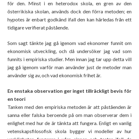
för den. Minst i en heterodox skola, en gren av den
österrikiska skolan, används dock den förra metoden; en
hypotes är enbart godkänd ifall den kan härledas från ett
tidigare verifierat påstående.
Som sagt tänkte jag gå igenom vad ekonomer funnit om
ekonomisk utveckling, och då undersöker jag vad som
funnits i empiriska studier. Men innan jag tar upp detta vill
jag gå igenom varför man använder just de metoder man
använder sig av, och vad ekonomisk frihet är.
En enstaka observation ger inget tillräckligt bevis för
en teori
Tanken med den empiriska metoden är att påståenden är
sanna eller falska beroende på om man observerar dem i
enlighet med hur de är tänkta att fungera. Enligt en vanlig
vetenskapsfilosofisk skola bygger vi modeller av hur