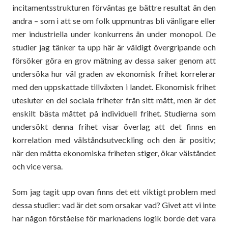
incitamentsstrukturen förväntas ge bättre resultat än den
andra – som i att se om folk uppmuntras bli vänligare eller
mer industriella under konkurrens än under monopol. De
studier jag tänker ta upp här är väldigt övergripande och
försöker göra en grov mätning av dessa saker genom att
undersöka hur väl graden av ekonomisk frihet korrelerar
med den uppskattade tillväxten i landet. Ekonomisk frihet
utesluter en del sociala friheter från sitt mått, men är det
enskilt bästa måttet på individuell frihet. Studierna som
undersökt denna frihet visar överlag att det finns en
korrelation med välståndsutveckling och den är positiv;
när den mätta ekonomiska friheten stiger, ökar välståndet
och vice versa.
Som jag tagit upp ovan finns det ett viktigt problem med
dessa studier: vad är det som orsakar vad? Givet att vi inte
har någon förståelse för marknadens logik borde det vara