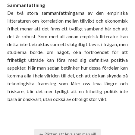
Sammanfattning
De två stora sammanfattningarna av den empiriska
litteraturen om korrelation mellan tillväxt och ekonomisk
frihet menar att det finns ett tydligt samband här och att
det är robust. Som med all annan empirisk litteratur kan
detta inte betraktas som ett slutgiltigt bevis i frågan, men
studierna borde. om något, öka förtroendet för att
frihetligt utträde kan föra med sig definitiva positiva
aspekter. När man sedan betänker hur dessa fördelar kan
komma alla i hela världen till del, och att de kan skynda på
teknologiska framsteg som låter oss leva längre och
friskare, blir det mer tydligt att en frihetlig politik inte
bara är önskvärt, utan också av otroligt stor vikt.
Inläggsnavigering
← Rätten att leva som man vill