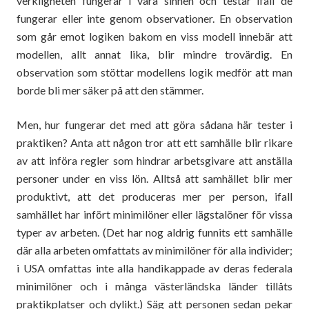
verkligheten fungerar i våra sinnen och testar ifall de
fungerar eller inte genom observationer. En observation
som går emot logiken bakom en viss modell innebär att
modellen, allt annat lika, blir mindre trovärdig. En
observation som stöttar modellens logik medför att man
borde bli mer säker på att den stämmer.
Men, hur fungerar det med att göra sådana här tester i
praktiken? Anta att någon tror att ett samhälle blir rikare
av att införa regler som hindrar arbetsgivare att anställa
personer under en viss lön. Alltså att samhället blir mer
produktivt, att det produceras mer per person, ifall
samhället har infört minimilöner eller lägstalöner för vissa
typer av arbeten. (Det har nog aldrig funnits ett samhälle
där alla arbeten omfattats av minimilöner för alla individer;
i USA omfattas inte alla handikappade av deras federala
minimilöner och i många västerländska länder tillåts
praktikplatser och dylikt.) Säg att personen sedan pekar