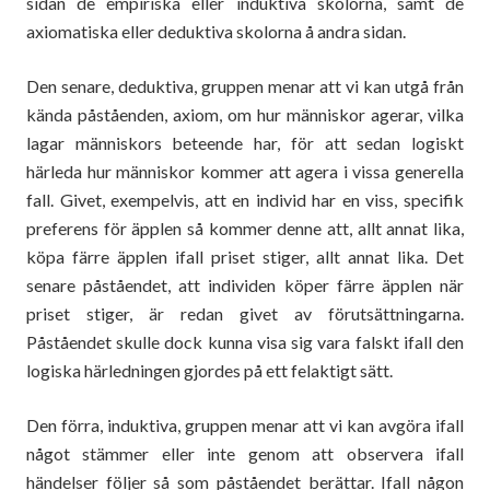
sidan de empiriska eller induktiva skolorna, samt de
axiomatiska eller deduktiva skolorna å andra sidan.
Den senare, deduktiva, gruppen menar att vi kan utgå från
kända påståenden, axiom, om hur människor agerar, vilka
lagar människors beteende har, för att sedan logiskt
härleda hur människor kommer att agera i vissa generella
fall. Givet, exempelvis, att en individ har en viss, specifik
preferens för äpplen så kommer denne att, allt annat lika,
köpa färre äpplen ifall priset stiger, allt annat lika. Det
senare påståendet, att individen köper färre äpplen när
priset stiger, är redan givet av förutsättningarna.
Påståendet skulle dock kunna visa sig vara falskt ifall den
logiska härledningen gjordes på ett felaktigt sätt.
Den förra, induktiva, gruppen menar att vi kan avgöra ifall
något stämmer eller inte genom att observera ifall
händelser följer så som påståendet berättar. Ifall någon