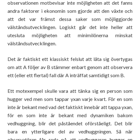
observationen motbevisar inte möjligheten att det fanns
andra faktorer i ekonomin som gjorde att den växte och
att det var främst dessa saker som möjliggjorde
välståndsutvecklingen. Logiskt går det inte heller att
utesluta möjligheten att minimilönerna minskat
välståndsutvecklingen.
Det är faktiskt ett klassiskt felslut att låta sig övertygas
om att A följer av B stämmer enbart genom att observera
ett (eller ett flertal) fall där A inträffat samtidigt som B.
Ett motexempel skulle vara att tänka sig en person som
hugger ved men som tappar yxan varje kvart. För en som
inte är bekant med vad det faktiskt innebär att tappa yxan,
för en som inte är bekant med dynamiken bakom
vedhuggning, blir det påståendet oförståeligt. Det blir
bara en ytterligare del av vedhuggningen. Så när
observatören får reda på att vedhuggaren hugger en