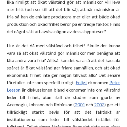
lika rimligt att ökat välstånd gör att människor vill leva
mer fritt (och ser till att det blir så), att när människor är
fria så kan de enklare producera mer eller att både ökad
produktion och ökad frihet beror på en tredje faktor. Finns
det något sätt att avvisa någon av dessa hypoteser?
Hur är det då med välstånd och frihet? Skulle det kunna
vara så att ökat välstånd gör människor mer benägna att
låta andra vara fria? Alltså, kan det vara så att det kausala
spåret är ökat välstånd ger friare samhällen, och att ökad
ekonomisk frihet inte ger någon tillväxt alls? Det senare
förefaller inte som speciellt troligt.
Enligt
ekonomen
Peter
Leeson
är diskussionen bland ekonomer inte om välstånd
leder till frihet, utan ifall de studier som gjorts av
Acemoglu, Johnson och Robinson (
2001
och
2003
) ger ett
tillräckligt starkt bevis för att det faktiskt är
institutionerna som leder till välståndet (istället för
tvärtom). Enligt dessa författare finns det data som visar