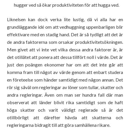
hugger ved så ökar produktiviteten för att hugga ved.
Liknelsen kan dock verka lite lustig, då vi alla har en
grundläggande idé om att vedhuggning uppenbarligen blir
effektivare med en stadig hand. Det är så tydligt att det är
de andra faktorerna som orsakar produktivitetsökningen.
Men givet att vi inte vet vilka dessa andra faktorer är, är
det otillåtet att ponera att dessa tillfört noll i värde. Det är
just den poängen ekonomer har om att det inte går att
komma fram till något av värde genom att enbart studera
en företeelse som händer samtidigt med någon annan. Det
rör sig såväl om regleringar av löner som tullar, skatter och
andra regleringar. Även om man ser hundra fall där man
observerat att länder blivit rika samtidigt som de haft
höga skatter och varit väldigt reglerade så är det
otillbörligt att därefter hävda att skatterna och
regleringarna bidragit till att göra samhällena rikare.