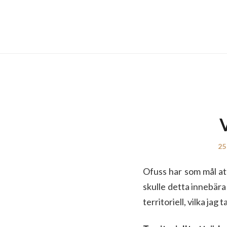
V
Po
25
on
Ofuss har som mål att
skulle detta innebära 
territoriell, vilka jag