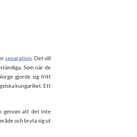
ler
separatism
. Det vill
lvständiga. Som när de
Norge gjorde sig fritt
gelska kungariket. Ett
ion genom att det inte
område och bryta sig ut