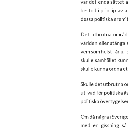
var det enda sättet 
bestod i princip av a
dessa politiska eremit
Det utbrutna området
världen eller stänga 
vem som helst får ju 
skulle samhället kunn
skulle kunna ordna ett
Skulle det utbrutna o
ut, vad för politiska 
politiska övertygelse
Om då några i Sverige
med en gissning så s