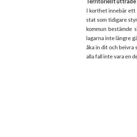
Territoriellt utträd
I korthet innebär ett
stat som tidigare sty
kommun bestämde sig
lagarna inte längre gä
åka in dit och beivra 
alla fall inte vara en 