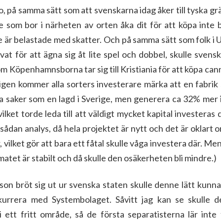
o, på samma sätt som att svenskarna idag åker till tyska grä
 de som bor i närheten av orten åka dit för att köpa inte b
e är belastade med skatter. Och på samma sätt som folk i U
vat för att ägna sig åt lite spel och dobbel, skulle sven
 Köpenhamnsborna tar sig till Kristiania för att köpa can
igen kommer alla sorters investerare märka att en fabrik
saker som en lagd i Sverige, men generera ca 32% mer i
ilket torde leda till att väldigt mycket kapital investeras 
 sådan analys, då hela projektet är nytt och det är oklart o
år, vilket gör att bara ett fåtal skulle våga investera där. M
matet är stabilt och då skulle den osäkerheten bli mindre.)
on bröt sig ut ur svenska staten skulle denne lätt kunn
nkurrera med Systembolaget. Såvitt jag kan se skulle d
i ett fritt område, så de första separatisterna lär int