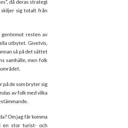
s”, då deras strategi
kiljer sig totalt från
er gentemot resten av
lla utbytet. Givetvis,
annan så på det sättet
ens samhälle, men folk
i området.
r på de som bryter sig
ändas av folk med vilka
vbestämmande.
ända? Om jag får komma
l en stor turist- och