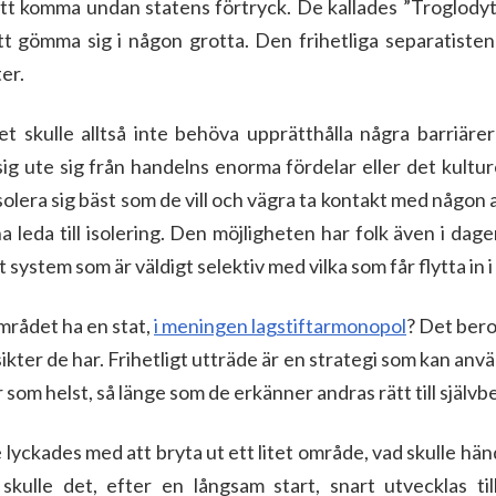
att komma undan statens förtryck. De kallades ”Troglodyte
tt gömma sig i någon grotta. Den frihetliga separatisten s
er.
 skulle alltså inte behöva upprätthålla några barriär
sig ute sig från handelns enorma fördelar eller det kulture
isolera sig bäst som de vill och vägra ta kontakt med någon 
a leda till isolering. Den möjligheten har folk även i dag
 system som är väldigt selektiv med vilka som får flytta in 
mrådet ha en stat,
i meningen lagstiftarmonopol
? Det bero
åsikter de har. Frihetligt utträde är en strategi som kan anv
r som helst, så länge som de erkänner andras rätt till själ
 lyckades med att bryta ut ett litet område, vad skulle h
kulle det, efter en långsam start, snart utvecklas til