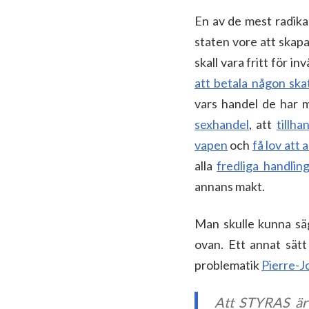
En av de mest radika
staten vore att skapa 
skall vara fritt för i
att betala någon ska
vars handel de har m
sexhandel
, att
tillha
vapen
och
få lov att 
alla
fredliga handlinga
annans makt.
Man skulle kunna säg
ovan. Ett annat sätt
problematik
Pierre-
Att STYRAS är a