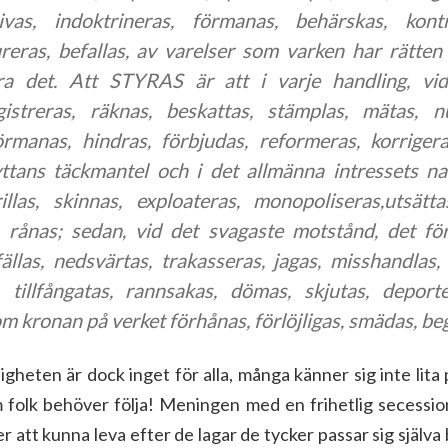
rivas, indoktrineras, förmanas, behärskas, kontr
reras, befallas, av varelser som varken har rätten 
a det. Att STYRAS är att i varje handling, vid
gistreras, räknas, beskattas, stämplas, mätas, n
örmanas, hindras, förbjudas, reformeras, korrigera
ttans täckmantel och i det allmänna intressets n
illas, skinnas, exploateras, monopoliseras,utsätt
, rånas; sedan, vid det svagaste motstånd, det fö
fällas, nedsvärtas, trakasseras, jagas, misshandlas
 tillfångatas, rannsakas, dömas, skjutas, deporter
om kronan på verket förhånas, förlöjligas, smädas, b
igheten är dock inget för alla, många känner sig inte lita
 folk behöver följa! Meningen med en frihetlig secession 
er att kunna leva efter de lagar de tycker passar sig själva b