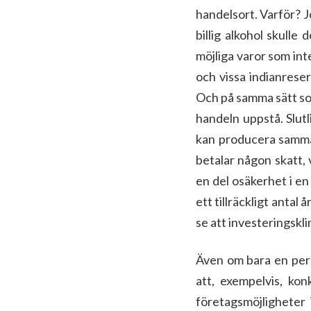
handelsort. Varför? J
billig alkohol skulle
möjliga varor som int
och vissa indianreser
Och på samma sätt som
handeln uppstå. Slutl
kan producera samma 
betalar någon skatt, v
en del osäkerhet i en
ett tillräckligt antal 
se att investeringskli
Även om bara en pers
att, exempelvis, ko
företagsmöjligheter 