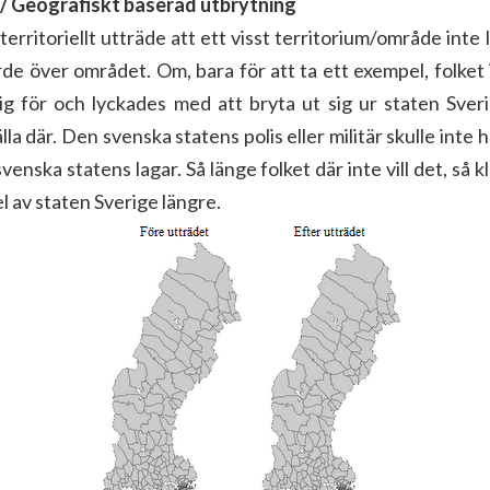
e / Geografiskt baserad utbrytning
 territoriellt utträde att ett visst territorium/område inte
rde över området. Om, bara för att ta ett exempel, folke
 för och lyckades med att bryta ut sig ur staten Sveri
lla där. Den svenska statens polis eller militär skulle inte h
svenska statens lagar. Så länge folket där inte vill det, så kl
del av staten Sverige längre.