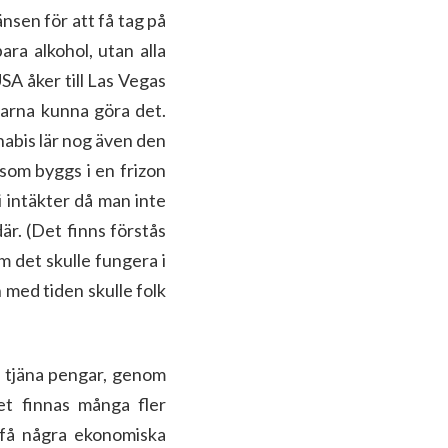
nsen för att få tag på
ara alkohol, utan alla
SA åker till Las Vegas
skarna kunna göra det.
nabis lär nog även den
 som byggs i en frizon
 intäkter då man inte
där. (Det finns förstås
m det skulle fungera i
en med tiden skulle folk
a tjäna pengar, genom
et finnas många fler
e få några ekonomiska