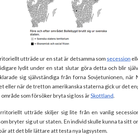
itoriellt utträde ur en stat är detsamma som
secession
el
digare lydit under en stat slutar göra detta och blir sjä
klarade sig självständiga från forna Sovjetunionen, när 
et eller när de tretton amerikanska staterna gick ur det en
 område som försöker bryta sig loss är
Skottland
.
rritoriellt utträde skiljer sig lite från en vanlig secess
om bryter sig ut ur staten. En individ skulle kunna ta sitt 
är att det blir lättare att testa nya lagsystem.