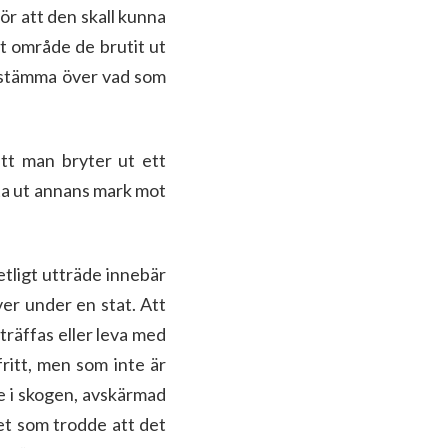
för att den skall kunna
t område de brutit ut
bestämma över vad som
att man bryter ut ett
yta ut annans mark mot
etligt utträde innebär
ver under en stat. Att
träffas eller leva med
fritt, men som inte är
e i skogen, avskärmad
let som trodde att det