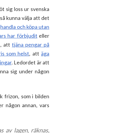
t sig loss ur svenska
tså kunna välja att det
,
handla och köpa utan
s har förbjudit
eller
d, att
tjäna pengar på
ris som helst
, att
äga
lingar
. Ledordet är att
 finna sig under någon
 frizon, som i bilden
ver någon annan, vars
as av lagen, räknas,