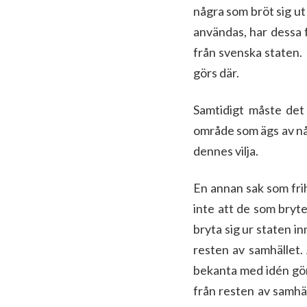
några som bröt sig ut 
användas, har dessa 
från svenska staten.
görs där.
Samtidigt måste det 
område som ägs av någ
dennes vilja.
En annan sak som frih
inte att de som bryte
bryta sig ur staten i
resten av samhället. 
bekanta med idén gör
från resten av samhä