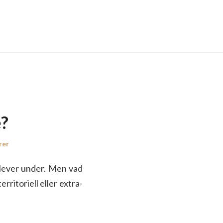
e?
rer
e lever under. Men vad
rritoriell eller extra-