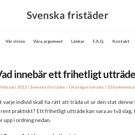
Svenska fristäder
Vår vision
Våra argument
Länkar
F.A.Q.
Kontakt
ad innebär ett frihetligt utträd
sted
 februari 2012
Author
Svenska fristäder
Posted
Okategoriserade
10 kommenta
in
 varje individ skall ha rätt att träda ut ur den stat denn
rent praktiskt? Ett frihetligt utträde kan vara av två slag, te
 tar upp i ordning nedan.