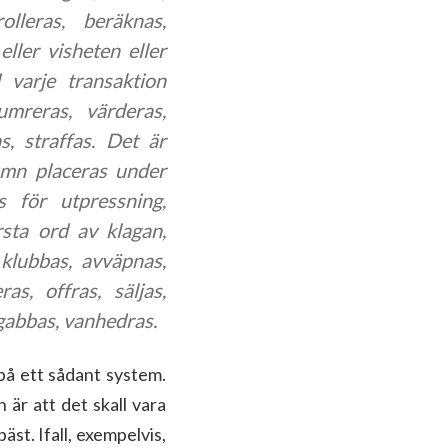
olleras, beräknas,
eller visheten eller
 varje transaktion
umreras, värderas,
s, straffas. Det är
amn placeras under
as för utpressning,
rsta ord av klagan,
, klubbas, avväpnas,
as, offras, säljas,
egabbas, vanhedras.
 på ett sådant system.
är att det skall vara
äst. Ifall, exempelvis,