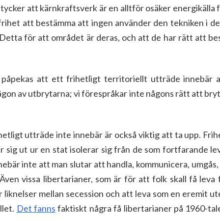
tycker att kärnkraftsverk är en alltför osäker energikälla 
frihet att bestämma att ingen använder den tekniken i de
 Detta för att området är deras, och att de har rätt att 
påpekas att ett frihetligt territoriellt utträde innebär 
on av utbrytarna; vi förespråkar inte någons rätt att br
etligt utträde inte innebär är också viktig att ta upp. Frih
r sig ut ur en stat isolerar sig från de som fortfarande le
nnebär inte att man slutar att handla, kommunicera, umgås, 
Även vissa libertarianer, som är för att folk skall få leva 
 liknelser mellan secession och att leva som en eremit ut
llet.
Det fanns
faktiskt några få libertarianer på 1960-ta