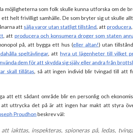
la möjligheterna som folk skulle kunna utforska om de brö
ett helt frivilligt samhälle. De som bryter sig ut skulle all
nvånarna att
sälja varor utan statligt tillstånd
, att
producera
tt
, att
producera och konsumera droger som staten annar
onopol på, att bygga ett hus (
eller altan!
) utan tillstån
ndahålla speltävlingar
, att
hyra ut lägenheter till vilket p
använda dem för att skydda sig själv eller andra från brotts
r skall tillåtas
, så att ingen individ blir tvingad till att
a att ett sådant område blir en personlig och ekonomisk
 att uttrycka det på är att ingen har makt att styra ö
Joseph Proudhon
beskrev väl:
tt iakttas, inspekteras, spioneras på, ledas, tving