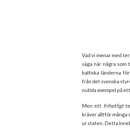
Vad vi menar med terr
säga när några som ti
baltiska länderna för
från det svenska styr
nutida exempel på ett
Men ett
frihetligt
te
kräver alltför många s
ur staten. Detta inneb