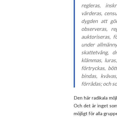
regleras, insk
värderas, censu
dygden att gör
observeras, re
auktoriseras, f
under allmänny
skattetvång, dr
klämmas, luras
förtryckas, böt
bindas, kvävas,
förrådas; och s
Den här radikala möjl
Och det är inget som
möjligt för alla grupp