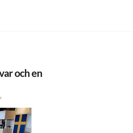
 var och en
r