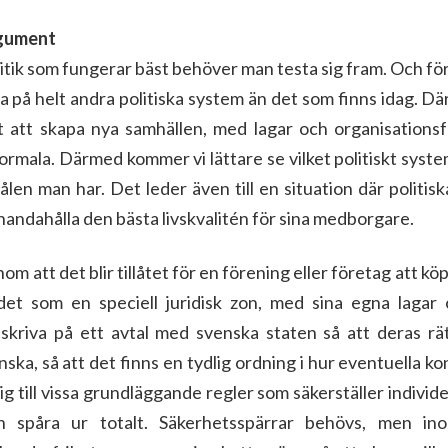
rgument
olitik som fungerar bäst behöver man testa sig fram. Och fö
va på helt andra politiska system än det som finns idag. Där
 att skapa nya samhällen, med lagar och organisationsf
normala. Därmed kommer vi lättare se vilket politiskt sys
målen man har. Det leder även till en situation där politi
lhandahålla den bästa livskvalitén för sina medborgare.
om att det blir tillåtet för en förening eller företag att k
et som en speciell juridisk zon, med sina egna lagar o
skriva på ett avtal med svenska staten så att deras rä
a, så att det finns en tydlig ordning i hur eventuella konf
ig till vissa grundläggande regler som säkerställer individe
n spåra ur totalt. Säkerhetsspärrar behövs, men i