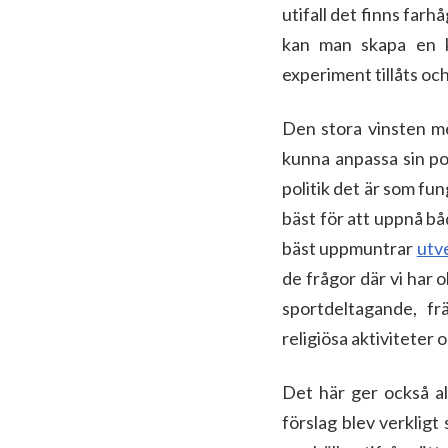
utifall det finns far
kan man skapa en k
experiment tillåts och 
Den stora vinsten med
kunna anpassa sin pol
politik det är som fu
bäst för att uppnå bå
bäst uppmuntrar
utv
de frågor där vi har 
sportdeltagande, fr
religiösa aktiviteter 
Det här ger också all
förslag blev verkligt