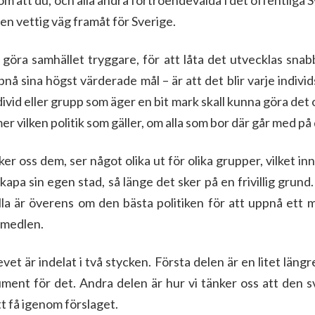
 att du, och alla andra förtroendevalda i det offentliga 
 en vettig väg framåt för Sverige.
t göra samhället tryggare, för att låta det utvecklas snab
ppnå sina högst värderade mål – är att det blir varje individ
divid eller grupp som äger en bit mark skall kunna göra det o
r vilken politik som gäller, om alla som bor där går med på 
ker oss dem, ser något olika ut för olika grupper, vilket inn
kapa sin egen stad, så länge det sker på en frivillig grund.
alla är överens om den bästa politiken för att uppnå ett m
 medlen.
et är indelat i två stycken. Första delen är en litet längre
ument för det. Andra delen är hur vi tänker oss att den s
t få igenom förslaget.