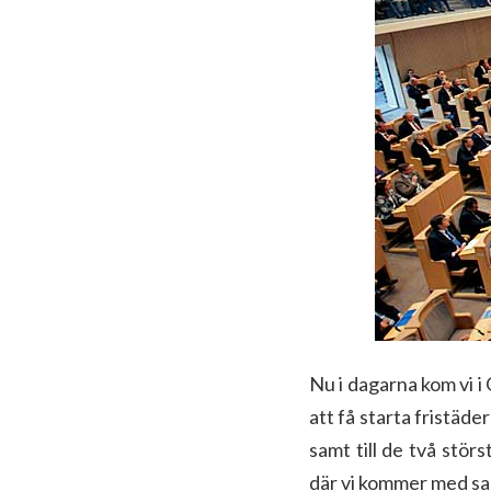
Nu i dagarna kom vi 
att få starta fristäde
samt till de två störs
där vi kommer med sa