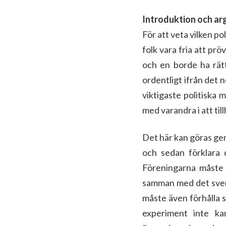
Introduktion och a
För att veta vilken p
folk vara fria att prö
och en borde ha rätt
ordentligt ifrån det 
viktigaste politiska 
med varandra i att til
Det här kan göras gen
och sedan förklara d
Föreningarna måste 
samman med det svensk
måste även förhålla s
experiment inte ka