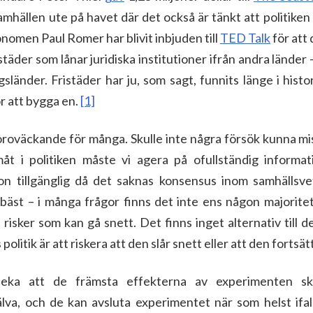
amhällen ute på havet där det också är tänkt att politiken
onomen Paul Romer har blivit inbjuden till
TED Talk
för att 
städer som lånar juridiska institutioner ifrån andra länder
gsländer. Fristäder har ju, som sagt, funnits länge i histo
r att bygga en.
[1]
oroväckande för många. Skulle inte några försök kunna mis
åt i politiken måste vi agera på ofullständig informat
ion tillgänglig då det saknas konsensus inom samhälls
 bäst – i många frågor finns det inte ens någon majorit
a risker som kan gå snett. Det finns inget alternativ till 
olitik är att riskera att den slår snett eller att den fortsät
påpeka att de främsta effekterna av experimenten sk
lva, och de kan avsluta experimentet när som helst ifal