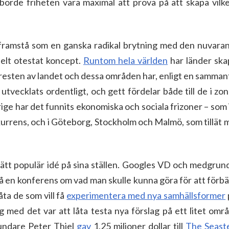
borde friheten vara maximal att pröva på att skapa vil
 framstå som en ganska radikal brytning med den nuvaran
helt otestat koncept.
Runtom hela världen
har länder ska
i resten av landet och dessa områden har, enligt en samma
 utvecklats ordentligt, och gett fördelar både till de i zo
rige har det funnits ekonomiska och sociala frizoner – som 
nkurrens, och i Göteborg, Stockholm och Malmö, som tillät
rätt populär idé på sina ställen. Googles VD och medgrund
å en konferens om vad man skulle kunna göra för att förbä
åta de som vill få
experimentera med nya samhällsformer
med det var att låta testa nya förslag på ett litet områ
rundare Peter Thiel
gav
1,25 miljoner dollar till
The Seaste