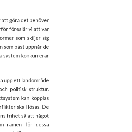
r att göra det behöver
för föreslår vi att var
ormer som skiljer sig
tem som bäst uppnår de
ska system konkurrerar
öpa upp ett landområde
ch politisk struktur.
ttsystem kan kopplas
likter skall lösas. De
ns frihet så att något
nom ramen för dessa