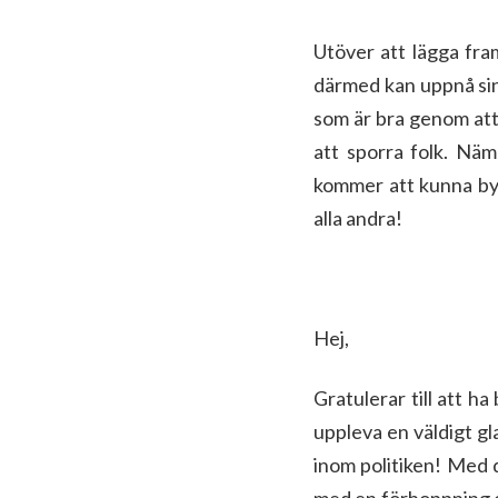
Utöver att lägga fr
därmed kan uppnå sin
som är bra genom att 
att sporra folk. Näml
kommer att kunna byg
alla andra!
Hej,
Gratulerar till att h
uppleva en väldigt gl
inom politiken! Med de