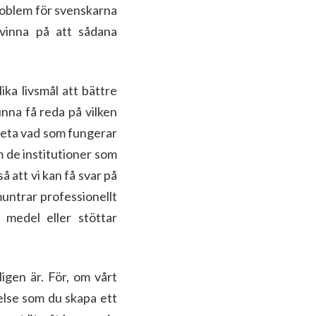
problem för svenskarna
vinna på att sådana
ika livsmål att bättre
unna få reda på vilken
 veta vad som fungerar
m de institutioner som
 att vi kan få svar på
muntrar professionellt
 medel eller stöttar
ligen är. För, om vårt
gelse som du skapa ett