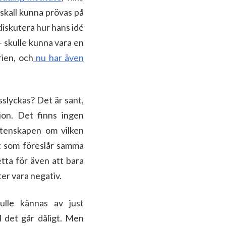
 skall kunna prövas på
diskutera hur hans idé
 – skulle kunna vara en
rien, och
nu har även
slyckas? Det är sant,
ion. Det finns ingen
vetenskapen om vilken
et som föreslår samma
detta för även att bara
ter vara negativ.
ulle kännas av just
l det går dåligt. Men