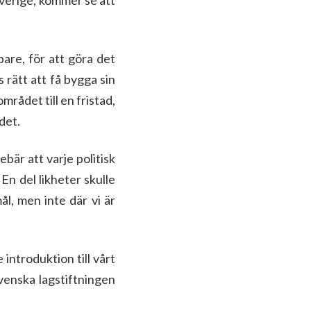
Sverige, kommer se att
bare, för att göra det
s rätt att få bygga sin
mrådet till en fristad,
det.
ebär att varje politisk
 En del likheter skulle
ål, men inte där vi är
 introduktion till vårt
venska lagstiftningen