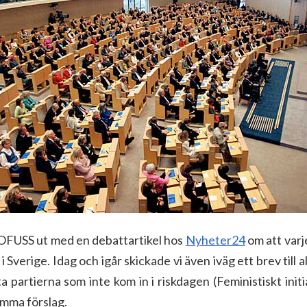
i OFUSS ut med en debattartikel hos
Nyheter24
om att varj
r i Sverige. Idag och igår skickade vi även iväg ett brev till 
ta partierna som inte kom in i riskdagen (Feministiskt initi
mma förslag.