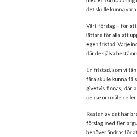
med en förhoppning om
det skulle kunna vara
Vårt förslag – för at
lättare för alla att u
egen fristad. Varje in
där de själva bestämme
En fristad, som vi tän
fåra skulle kunna få s
givetvis finnas, där 
oense om målen eller
Resten av det här brev
förslag med fler arg
behöver ändras för at