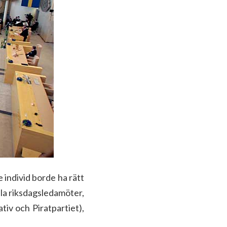
e individ borde ha rätt
alla riksdagsledamöter,
ativ och Piratpartiet),