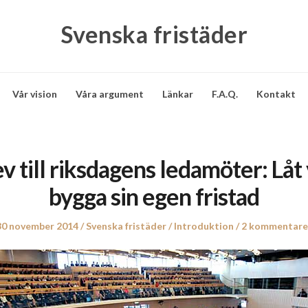
Svenska fristäder
Vår vision
Våra argument
Länkar
F.A.Q.
Kontakt
 till riksdagens ledamöter: Låt
bygga sin egen fristad
Posted
30 november 2014
Author
Svenska fristäder
Posted
Introduktion
2 kommentare
on
in