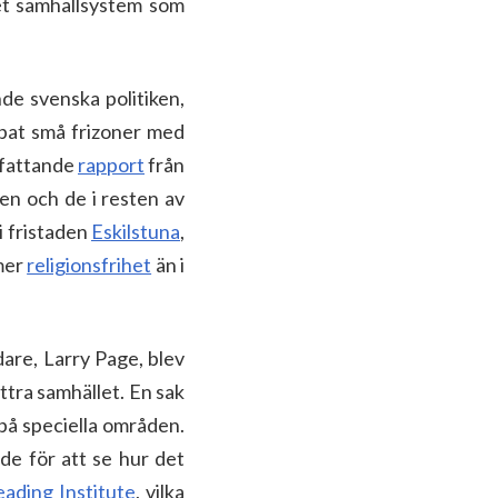
ket samhällsystem som
de svenska politiken,
pat små frizoner med
nfattande
rapport
från
nen och de i resten av
i fristaden
Eskilstuna
,
 mer
religionsfrihet
än i
are, Larry Page, blev
ttra samhället. En sak
på speciella områden.
de för att se hur det
ading Institute
, vilka