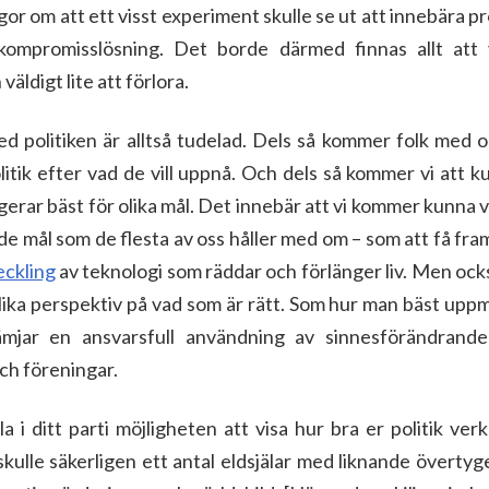
hågor om att ett visst experiment skulle se ut att innebära 
ompromisslösning. Det borde därmed finnas allt att 
väldigt lite att förlora.
 politiken är alltså tudelad. Dels så kommer folk med ol
itik efter vad de vill uppnå. Och dels så kommer vi att k
ngerar bäst för olika mål. Det innebär att vi kommer kunna
de mål som de flesta av oss håller med om – som att få fra
eckling
av teknologi som räddar och förlänger liv. Men också
olika perspektiv på vad som är rätt. Som hur man bäst upp
ämjar en ansvarsfull användning av sinnesförändrande
och föreningar.
a i ditt parti möjligheten att visa hur bra er politik verk
 skulle säkerligen ett antal eldsjälar med liknande överty