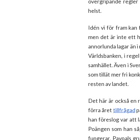
övergripande regler 
helst.
Idén vi för fram kan
men det är inte ett 
annorlunda lagar än 
Världsbanken, i regel
samhället. Även i Sve
som tillät mer fri ko
resten av landet.
Det här är också en 
förra året
tillfrågad
p
han föreslog var att l
Poängen som han såg 
fungerar. Paypals g