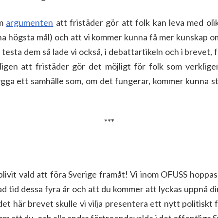
am
argumenten
att fristäder gör att folk kan leva med olik
a högsta mål) och att vi kommer kunna få mer kunskap om 
testa dem så lade vi också, i debattartikeln och i brevet,
igen att fristäder gör det möjligt för folk som verklige
ga ett samhälle som, om det fungerar, kommer kunna st
***
a blivit vald att föra Sverige framåt! Vi inom OFUSS hoppa
ad tid dessa fyra år och att du kommer att lyckas uppnå 
t här brevet skulle vi vilja presentera ett nytt politiskt 